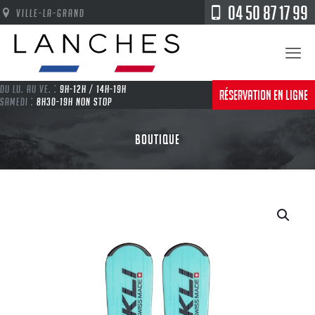
04 50 87 17 99
VILLE-LA-GRAND
DU LU. AU VE. :
9H-12H / 14H-19H
RÉSERVATION EN LIGNE
SAMEDI :
8H30-19H NON STOP
BOUTIQUE