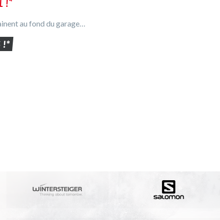
L !*
rainent au fond du garage…
!*