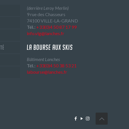
(derrière Leroy Merlin)
9 rue des Chasseurs
74100 VILLE-LA-GRAND
Tél.:
+33(0)4 50 87 17 99
info.vlg@lanches.fr
LA BOURSE AUX SKIS
ité
Bâtiment Lanches
Tél.:
+33(0)4 50 38 53 21
labourse@lanches.fr