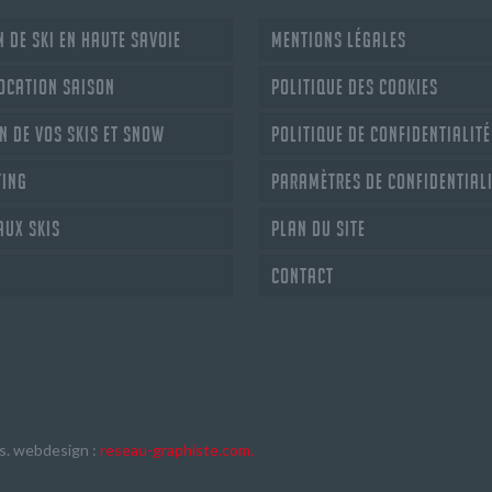
 de ski en Haute Savoie
Mentions légales
location saison
Politique des cookies
n de vos skis et snow
Politique de confidentialité
ting
Paramètres de confidential
aux skis
Plan du site
Contact
s. webdesign :
reseau-graphiste.com
.