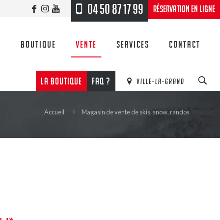
04 50 87 17 99
Réservation en ligne
n
Boutique
Vente
Services
Contact
LA BOUTIQUE
FAQ ?
VILLE-LA-GRAND
Accueil
Magasin de vente de skis, snow, randos