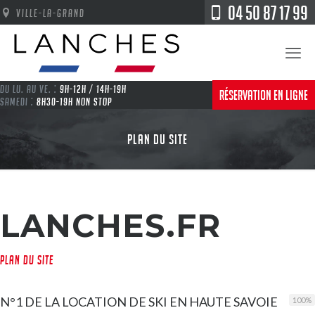
04 50 87 17 99
VILLE-LA-GRAND
DU LU. AU VE. :
9H-12H / 14H-19H
RÉSERVATION EN LIGNE
SAMEDI :
8H30-19H NON STOP
PLAN DU SITE
LANCHES.FR
PLAN DU SITE
N°1 DE LA LOCATION DE SKI EN HAUTE SAVOIE
100
%