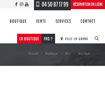
04 50 87 17 99
Réservation en ligne
n
Boutique
Vente
Services
Contact
LA BOUTIQUE
FAQ ?
VILLE-LA-GRAND
Accueil
Boutique
Skis
Skis Alpin