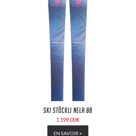
SKI STÖCKLI NELA 88
1 199,00
€
EN SAVOIR +